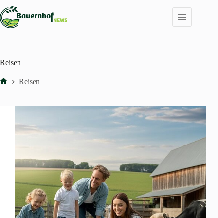
Zum
Inhalt
springen
Reisen
Reisen
Start